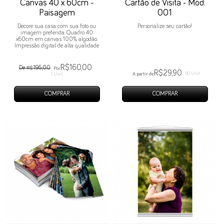
Canvas 40 x 60cm -
Cartão de Visita - Mod.
Paisagem
001
Decore sua casa com sua foto ou
Personalize seu cartão!
imagem preferida. Quadro 40
x60cm em canvas 100% algodão.
Impressão digital de alta qualidade
R$160,00
De
195,00
R$
Por
R$29,90
50 Unit.
1 Unit.
A partir de
COMPRAR
COMPRAR