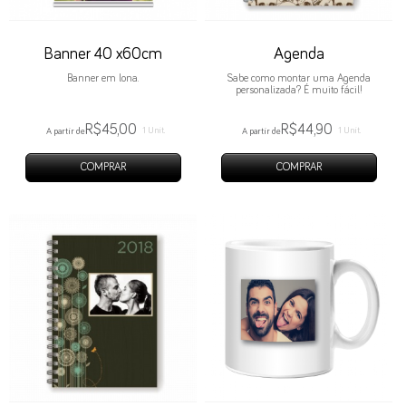
Banner 40 x60cm
Agenda
Banner em lona.
Sabe como montar uma Agenda
personalizada? É muito fácil!
R$45,00
R$44,90
1 Unit.
1 Unit.
A partir de
A partir de
COMPRAR
COMPRAR