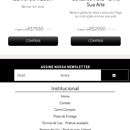
Sua Arte
Banner em lona.
Baixe o gabarito, abra o arquivo.nSiga
as instruções e envie sua arte.
R$79,90
R$29,90
1 Unit.
50 Unit.
A partir de
A partir de
COMPRAR
COMPRAR
NEWSLETTER
Institucional
Home
Contato
Como Comprar
Prazo de Entrega
Termos de Uso - Produto acabado