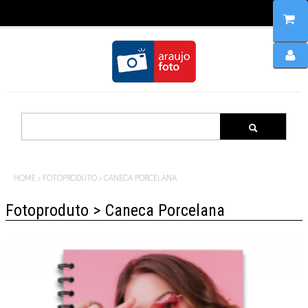
Home
Produtos
HOME
>
FOTOPRODUTO
>
CANECA PORCELANA
Fotoproduto > Caneca Porcelana