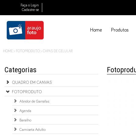
Faça o Login
Cadastre-se
Home
Produtos
HOME
>
FOTOPRODUTO
>
CAPAS DE CELULAR
Categorias
Fotoprodu
QUADRO EM CANVAS
FOTOPRODUTO
Abridor de Garrafas
Agenda
Baralho
Camiseta Adulto