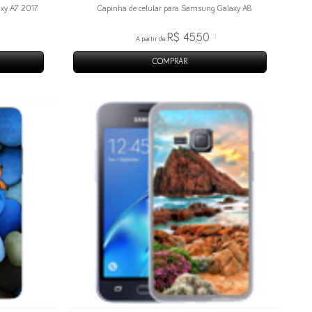
xy A7 2017.
Capinha de celular para Samsung Galaxy A8.
R$ 45,50
1
A partir de
COMPRAR