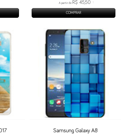
R$ 45,50
1
A partir de
COMPRAR
017
Samsung Galaxy A8